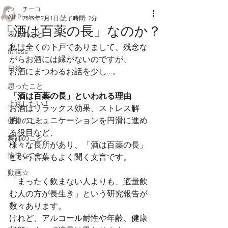
チーコ
All Posts
2019年7月1日
読了時間: 2分
「酒は百薬の長」なのか？
表現のこと
私は全くの下戸でありまして、残念な
fitness
がらお酒には縁がないのですが、
日常
お酒にまつわるお話を少し…。
思ったこと
「酒は百薬の長」といわれる理由
上達したい！
お酒はリラックス効果、ストレス解
消、コミュニケーションを円滑に進め
健康のこと。
る役目など、
舞踊のこと。
様々な長所があり、「酒は百薬の長」
愉快なこと
という言葉もよく聞く文言です。
動画☆
「まったく飲まない人よりも、適量飲
む人の方が長生き」という研究報告が
数々あります。
けれど、アルコール耐性や年齢、健康