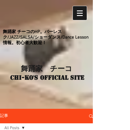
舞踊家 チーコのHP。バーレス
ク/JAZZ/SALSA/ショーダンス/Dance Lesson
情報。初心者大歓迎！
舞踊家 チーコ
Chi-ko's Official site
記事
All Posts