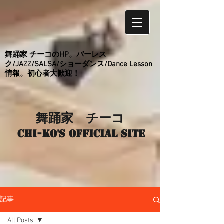
舞踊家 チーコのHP。バーレス
ク/JAZZ/SALSA/ショーダンス/Dance Lesson
情報。初心者大歓迎！
舞踊家 チーコ
Chi-ko's Official site
記事
All Posts