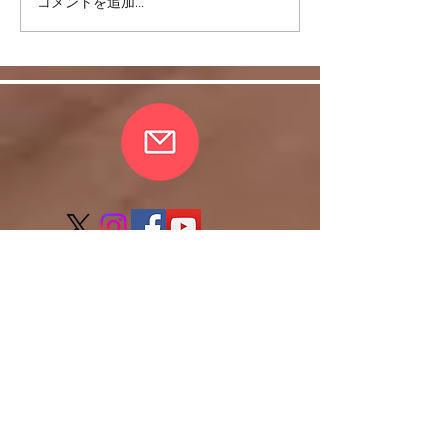
コメントを追加…
リバウンドを避けるに
股関節をケアし
は・・・
しく！