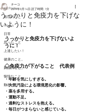
チーコ
All Posts
2019年8月14日
読了時間: 1分
うっかりと免疫力を下げな
表現のこと
いように！
fitness
日常
うっかりと免疫力を下げないよ
思ったこと
うに！
上達したい！
健康のこと。
◇免疫力が下がること　代表例
舞踊のこと。
愉快なこと
・年齢を気にしすぎる。
動画☆
・大気汚染による環境悪化の影響。
・薬を多用する。
・運動不足。
・過剰なストレスを抱える。
・毎日がつまらないと感じている。