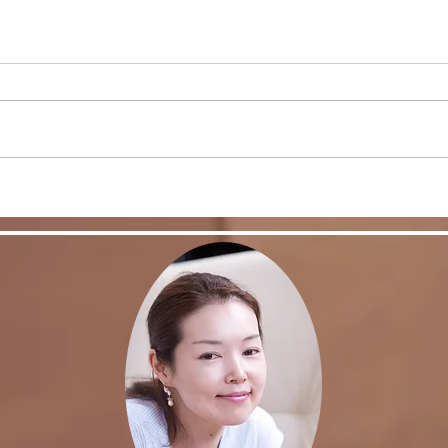
スキルを身につけて豊かな日
皆さ
常を！
事、
た。