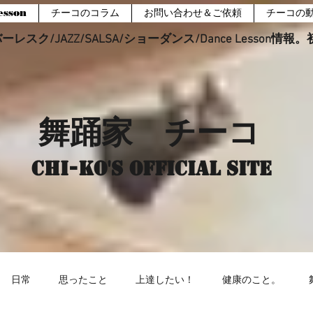
sson
チーコのコラム
お問い合わせ＆ご依頼
チーコの
レスク/JAZZ/SALSA/ショーダンス/Dance Lesson情
舞踊家 チーコ
Chi-ko's Official site
日常
思ったこと
上達したい！
健康のこと。