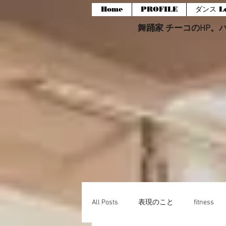
Home
PROFILE
ダンス Le
舞踊家 チーコのHP。バー
All Posts
表現のこと
fitness