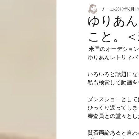
チーコ
2019年6月1
愉快なこと
動画☆
ゆりあん
こと。＜
 米国のオーデショ
ゆりあんレトリィバ
いろいろと話題にな
私も検索して動画を
ダンスショーとして
ひっくり返ってしま
審査員との堂々とし
賛否両論あると言わ