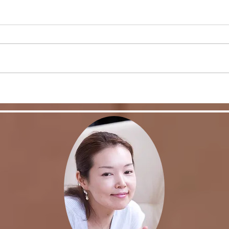
あり
コロナも5類に移行するの
か？