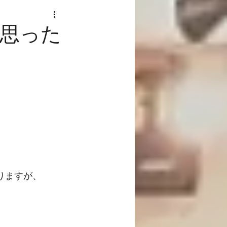
思った
、
りますが、