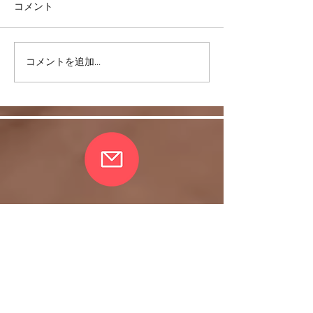
コメント
コメントを追加…
スキルを身につけて豊か
皆さまの愛情に
な日常を！
れ、無事、おさ
了しました。