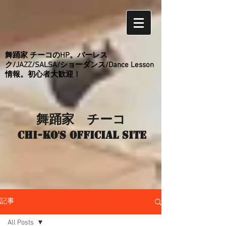
舞踊家 チーコのHP。バーレス
ク/JAZZ/SALSA/ショーダンス/Dance Lesson
情報。初心者大歓迎！
舞踊家 チーコ
Chi-ko's Official site
記事
All Posts