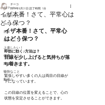
チーコ
All Posts
2019年8月31日
読了時間: 1分
イザ本番！さて、平常心は
表現のこと
どう保つ？
fitness
イザ本番！さて、平常心
日常
はどう保つ？
思ったこと
上達したい！
即効に効く♪方法は？
健康のこと。
目線を少し上げると気持ちが落
ち着きます。
舞踊のこと。
愉快なこと
緊張しやすい多くの人は両目の目線が
動画☆
下になっています。
この目線の位置を変えることで、心の
状態を安定させることができます。