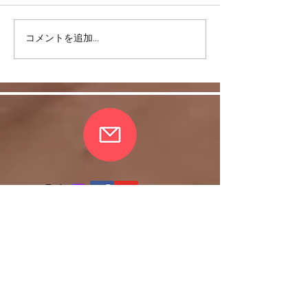
コメントを追加…
リバウンドを避けるに
股関節をケアし
は・・・
しく！