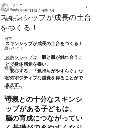
チーコ
All Posts
2019年5月7日
読了時間: 1分
スキンシップが成長の土台
表現のこと
をつくる！
fitness
日常
スキンシップが成長の土台をつくる！
思ったこと
スキンシップは、
肌と肌が触れ合うこ
上達したい！
とで身体感覚を養い、
健康のこと。
「安心する」「気持ちがやすらぐ」な
舞踊のこと。
どのポジティブな感覚を得ることがで
きます。
愉快なこと
動画☆
母親との十分なスキンシ
ップがある子どもは、
脳の育成につながってい