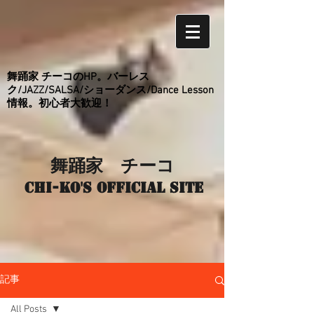
舞踊家 チーコのHP。バーレス
ク/JAZZ/SALSA/ショーダンス/Dance Lesson
情報。初心者大歓迎！
舞踊家 チーコ
Chi-ko's Official site
記事
All Posts