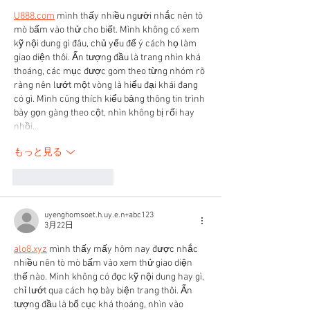
U888.com
 mình thấy nhiều người nhắc nên tò 
mò bấm vào thử cho biết. Mình không có xem 
kỹ nội dung gì đâu, chủ yếu để ý cách họ làm 
giao diện thôi. Ấn tượng đầu là trang nhìn khá 
thoáng, các mục được gom theo từng nhóm rõ 
ràng nên lướt một vòng là hiểu đại khái đang 
có gì. Mình cũng thích kiểu bảng thông tin trình 
bày gọn gàng theo cột, nhìn không bị rối hay 
nhồi…
もっと見る
いいね！
返信
uyenghomsoet.h.uy.e.n+abc123
3月22日
alo8.xyz
 mình thấy mấy hôm nay được nhắc 
nhiều nên tò mò bấm vào xem thử giao diện 
thế nào. Mình không có đọc kỹ nội dung hay gì, 
chỉ lướt qua cách họ bày biện trang thôi. Ấn 
tượng đầu là bố cục khá thoáng, nhìn vào 