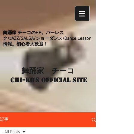
舞踊家 チーコのHP。バーレス
ク/JAZZ/SALSA/ショーダンス/Dance Lesson
情報。初心者大歓迎！
舞踊家 チーコ
Chi-ko's Official site
記事
All Posts