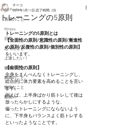
チーコ
All Posts
2019年3月11日
読了時間: 2分
トレーニングの5原則
表現のこと
fitness
トレーニングの5原則とは
日常
【全面性の原則/意識性の原則/漸進性
の原則/反復性の原則/個別性の原則】
思ったこと
をいいます。
上達したい！
【全面性の原則】
健康のこと。
全身をまんべんなくトレーニングし、
舞踊のこと。
総合的に体力要素を高めることを言い
愉快なこと
ます。
例えば、上半身ばかり筋トレして後は
動画☆
放ったらかしにするような、
偏ったトレーニングにならないよう
に、下半身もバランスよく筋トレする
といったようなことです。