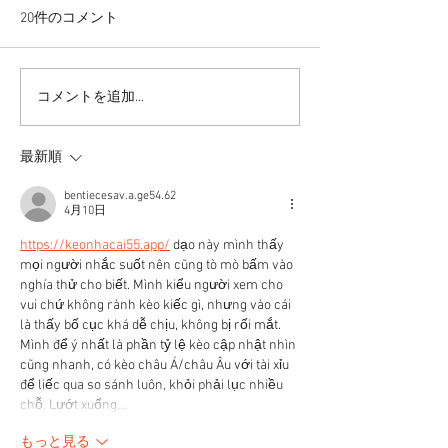
20件のコメント
コメントを追加…
リバウンドを避けるに
股関節をケアし
は・・・
しく！
最新順
bentiecesav.a.ge54.62
4月10日
https://keonhacai55.app/
 dạo này mình thấy 
mọi người nhắc suốt nên cũng tò mò bấm vào 
nghía thử cho biết. Mình kiểu người xem cho 
vui chứ không rành kèo kiếc gì, nhưng vào cái 
là thấy bố cục khá dễ chịu, không bị rối mắt. 
Mình để ý nhất là phần tỷ lệ kèo cập nhật nhìn 
cũng nhanh, có kèo châu Á/châu Âu với tài xỉu 
để liếc qua so sánh luôn, khỏi phải lục nhiều 
chỗ. Lướt xuống…
もっと見る