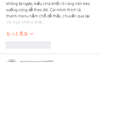
không bị ngợp, kiểu chia khối rõ ràng nên kéo 
xuống cũng dễ theo dõi. Cái mình thích là 
thanh menu nằm chỗ dễ thấy, chuyển qua lại 
vài mục không phải…
もっと見る
いいね！
返信
melaniemarshall6592
3月22日
alo88.eu.com
 mình thấy dạo này hay được 
nhắc nên cũng tò mò bấm vào thử cho biết. 
Mình không có xem kỹ nội dung gì đâu, chủ yếu 
lướt qua giao diện xem họ làm trang kiểu gì. 
Ấn tượng đầu là bố cục khá gọn, nhìn vào 
không bị “ngợp” chữ hay rối mắt, kiểu chia 
khối rõ ràng nên kéo xuống cũng dễ theo dõi. 
Cái menu đặt khá dễ thấy nên chuyển qua lại 
giữa các mục…
もっと見る