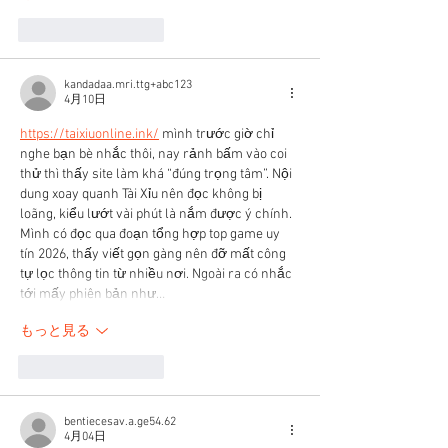
いいね！
返信
kandadaa.mri.ttg+abc123
4月10日
https://taixiuonline.ink/
 mình trước giờ chỉ 
nghe bạn bè nhắc thôi, nay rảnh bấm vào coi 
thử thì thấy site làm khá “đúng trọng tâm”. Nội 
dung xoay quanh Tài Xỉu nên đọc không bị 
loãng, kiểu lướt vài phút là nắm được ý chính. 
Mình có đọc qua đoạn tổng hợp top game uy 
tín 2026, thấy viết gọn gàng nên đỡ mất công 
tự lọc thông tin từ nhiều nơi. Ngoài ra có nhắc 
tới mấy phiên bản như…
もっと見る
いいね！
返信
bentiecesav.a.ge54.62
4月04日