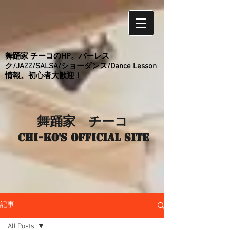
舞踊家 チーコのHP。バーレス
ク/JAZZ/SALSA/ショーダンス/Dance Lesson
情報。初心者大歓迎！
舞踊家 チーコ
Chi-ko's Official site
記事
All Posts