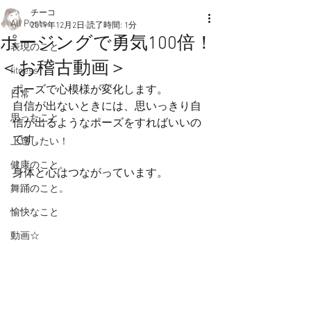
チーコ
All Posts
2019年12月2日
読了時間: 1分
ポージングで勇気100倍！
表現のこと
＜お稽古動画＞
fitness
ポーズで心模様が変化します。
日常
自信が出ないときには、思いっきり自
思ったこと
信が出るようなポーズをすればいいの
です。
上達したい！
健康のこと。
身体と心はつながっています。
舞踊のこと。
愉快なこと
動画☆