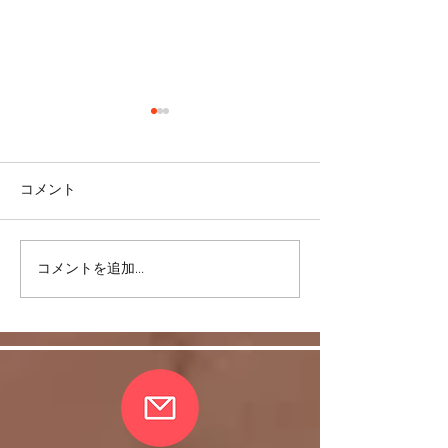
コメント
コメントを追加…
リバウンドを避けるに
股関節をケアし
は・・・
しく！