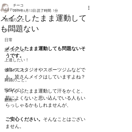
チーコ
All Posts
2019年6月13日
読了時間: 1分
メイクしたまま運動して
表現のこと
も問題ない
fitness
日常
メイクしたまま運動しても問題ないそ
思ったこと
うです。
上達したい！
ダンススタジオやスポーツジムなどで
健康のこと。
も、皆さんメイクはしていますよね？
舞踊のこと。
愉快なこと
メイクしたまま運動して汗をかくと、
肌によくないと思い込んでいる人もい
動画☆
らっしゃるかもしれませんが、
ご安心ください。
そんなことはござい
ません。