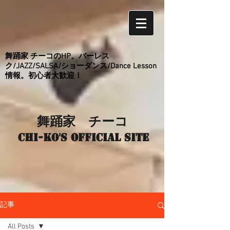
舞踊家 チーコのHP。バーレス
ク/JAZZ/SALSA/ショーダンス/Dance Lesson
情報。初心者大歓迎！
舞踊家 チーコ
Chi-ko's Official site
記事
All Posts