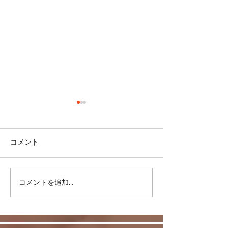
コメント
コメントを追加…
リバウンドを避けるに
股関節をケアし
は・・・
しく！