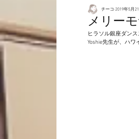
チーコ
2019年5月2
愉快なこと
動画☆
メリーモ
ヒラソル銀座ダンス
Yoshie先生が、ハ