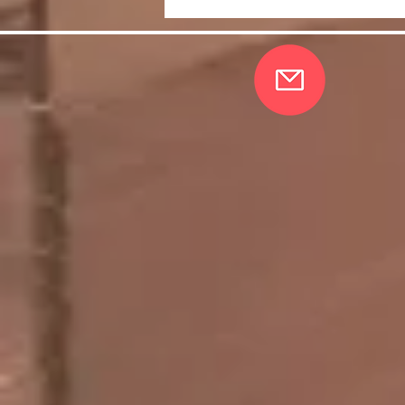
＜お稽古動画＞