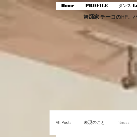
Home
PROFILE
ダンス Le
舞踊家 チーコのHP。バー
All Posts
表現のこと
fitness