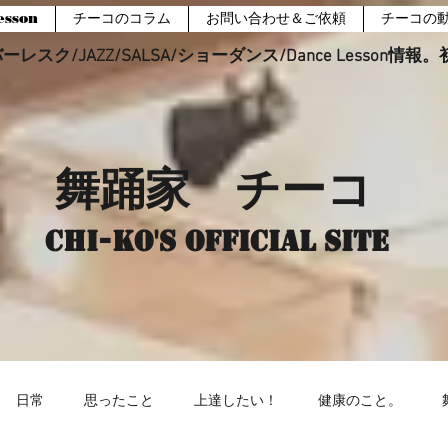
sson
チーコのコラム
お問い合わせ＆ご依頼
チーコの
レスク/JAZZ/SALSA/ショーダンス/Dance Lesson情
舞踊家 チーコ
Chi-ko's Official site
日常
思ったこと
上達したい！
健康のこと。