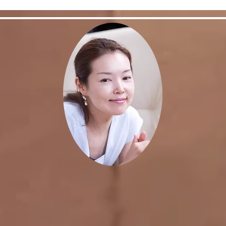
う♪＜お稽古動画＞
とフ