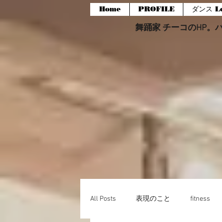
Home
PROFILE
ダンス Le
舞踊家 チーコのHP。バー
All Posts
表現のこと
fitness