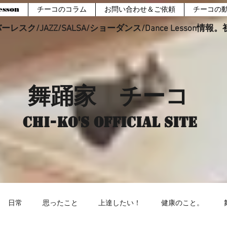
sson
チーコのコラム
お問い合わせ＆ご依頼
チーコの
レスク/JAZZ/SALSA/ショーダンス/Dance Lesson情
舞踊家 チーコ
Chi-ko's Official site
日常
思ったこと
上達したい！
健康のこと。