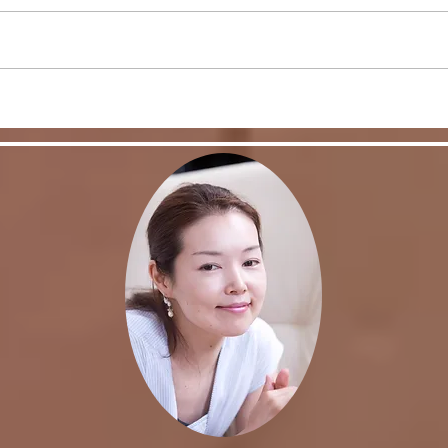
リバウンドを避けるに
股関
は・・・
く！