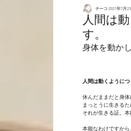
チーコ
2021年7月2
愉快なこと
動画☆
人間は動
す。
身体を動か
人間は動くようにつ
休んだままだと身体
まっとうに生きるた
それが生きる証。本
本能なわけですから