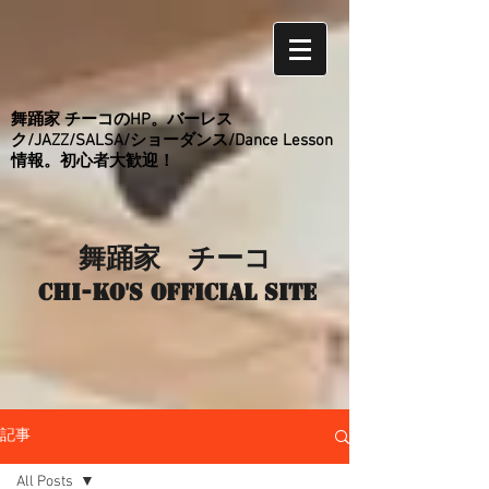
舞踊家 チーコのHP。バーレス
ク/JAZZ/SALSA/ショーダンス/Dance Lesson
情報。初心者大歓迎！
舞踊家 チーコ
Chi-ko's Official site
記事
All Posts