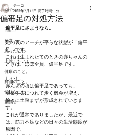
チーコ
All Posts
2019年7月12日
読了時間: 1分
偏平足の対処方法
表現のこと
偏平足にさようなら。
fitness
日常
足の裏のアーチが平らな状態が「偏平
足」です。
思ったこと
これは生まれたてのときの赤ちゃんの
上達したい！
ときは、ほぼ全員、偏平足です。
健康のこと。
しかし、
舞踊のこと。
赤ん坊の頃は偏平足であっても、
愉快なこと
成長するにつれて歩く機会が増え、
徐々に土踏まずが形成されていきま
動画☆
す。
これが通常でありましたが、最近で
は、筋力不足などの日々の生活態度が
原因で、