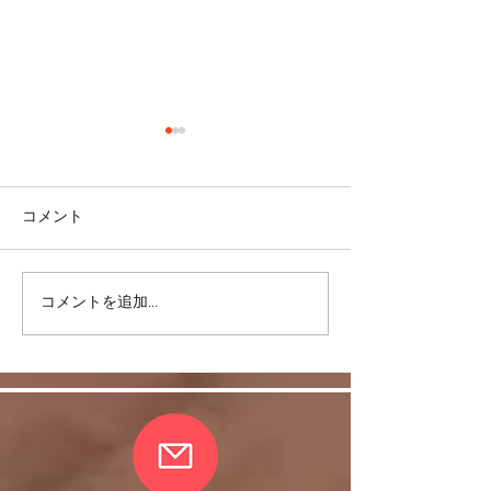
コメント
コメントを追加…
リバウンドを避けるに
股関節をケアし
は・・・
しく！