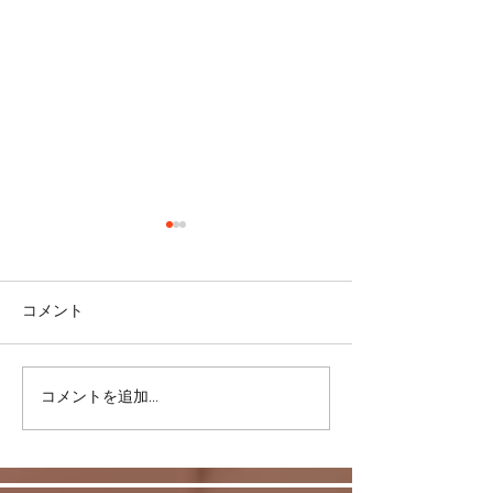
コメント
コメントを追加…
スキルを身につけて豊か
反復練習は何故
な日常を！
か。