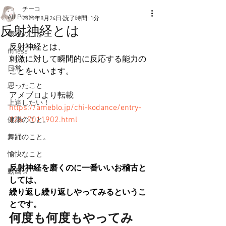
チーコ
All Posts
2020年8月24日
読了時間: 1分
反射神経とは
表現のこと
反射神経とは、
fitness
刺激に対して瞬間的に反応する能力の
日常
ことをいいます。
思ったこと
アメブロより転載
上達したい！
https://ameblo.jp/chi-kodance/entry-
12617011902.html
健康のこと。
舞踊のこと。
愉快なこと
反射神経を磨くのに一番いいお稽古と
動画☆
しては、
繰り返し繰り返しやってみるというこ
とです。
何度も何度もやってみ