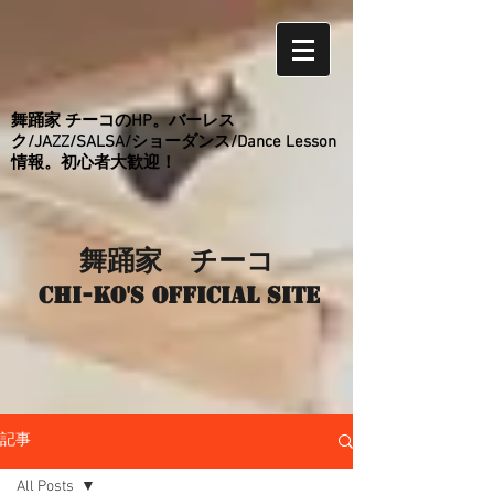
舞踊家 チーコのHP。バーレス
ク/JAZZ/SALSA/ショーダンス/Dance Lesson
情報。初心者大歓迎！
舞踊家 チーコ
Chi-ko's Official site
記事
All Posts