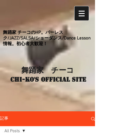
舞踊家 チーコのHP。バーレス
ク/JAZZ/SALSA/ショーダンス/Dance Lesson
情報。初心者大歓迎！
舞踊家 チーコ
Chi-ko's Official site
記事
All Posts