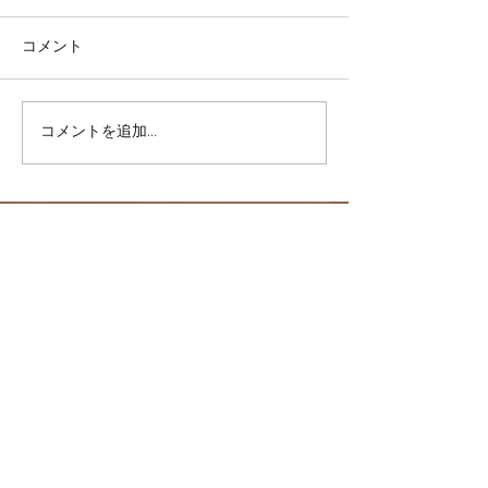
コメント
一直線上に歩く
コメントを追加…
リバウンドを避
は・・・