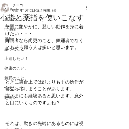
チーコ
All Posts
2021年1月12日
読了時間: 2分
小指と薬指を使いこなす
表現のこと
華麗に艶やかに、麗しい動作を身に着
fitness
けたい・・・
日常
舞踊者なら尚更のこと、舞踊者でなく
ともそう願う人は多いと思います。
思ったこと
上達したい！
健康のこと。
舞踊のこと。
ときに舞台上では顔よりも手の所作が
愉快なこと
目立ってしまうことがあります。
皆さまにも経験あると思います。意外
動画☆
と目にいくものですよね？
それは、動きの先端にあるものには視