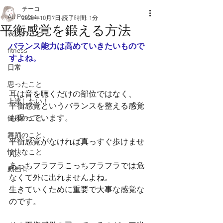
チーコ
All Posts
2020年10月7日
読了時間: 1分
平衡感覚を鍛える方法
表現のこと
バランス能力は高めていきたいもので
fitness
すよね。
日常
思ったこと
耳は音を聴くだけの部位ではなく、
上達したい！
平衡感覚というバランスを整える感覚
も保っています。
健康のこと。
舞踊のこと。
平衡感覚がなければ真っすぐ歩けませ
愉快なこと
ん。
あっちフラフラこっちフラフラでは危
動画☆
なくて外に出れませんよね。　
生きていくために重要で大事な感覚な
のです。