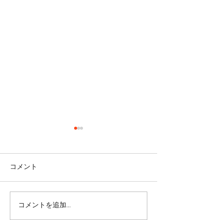
コメント
コメントを追加…
リバウンドを避けるに
股関節をケアし
は・・・
しく！