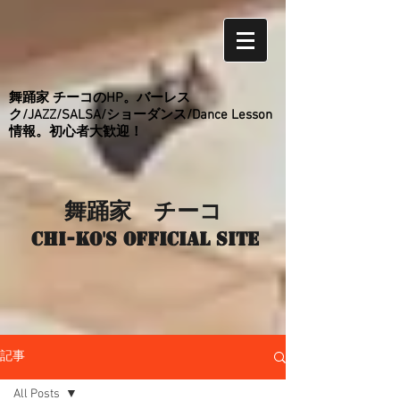
舞踊家 チーコのHP。バーレス
ク/JAZZ/SALSA/ショーダンス/Dance Lesson
情報。初心者大歓迎！
舞踊家 チーコ
Chi-ko's Official site
記事
All Posts