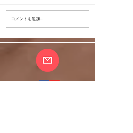
コメントを追加…
リバウンドを避けるに
股関節をケアし
は・・・
しく！