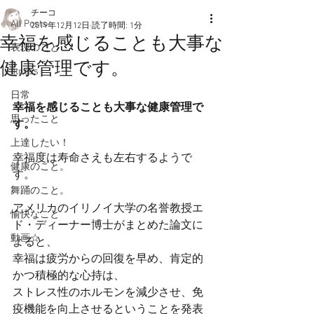
チーコ
All Posts
2019年12月12日
読了時間: 1分
幸福を感じることも大事な
表現のこと
健康管理です。
fitness
日常
幸福を感じることも大事な健康管理で
思ったこと
す。
上達したい！
幸福度は寿命さえも左右するようで
健康のこと。
す。
舞踊のこと。
アメリカのイリノイ大学の名誉教授エ
愉快なこと
ド・ディーナー博士がまとめた論文に
動画☆
よると、
幸福は疲労からの回復を早め、肯定的
かつ積極的な心持は、
ストレス性のホルモンを減少させ、免
疫機能を向上させるということを発表