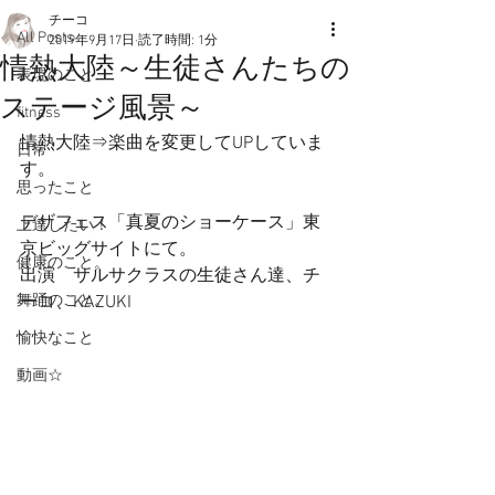
チーコ
All Posts
2019年9月17日
読了時間: 1分
情熱大陸～生徒さんたちの
表現のこと
ステージ風景～
fitness
情熱大陸⇒楽曲を変更してUPしていま
日常
す。
思ったこと
デザフェス「真夏のショーケース」東
上達したい！
京ビッグサイトにて。
健康のこと。
出演　サルサクラスの生徒さん達、チ
舞踊のこと。
ーコ、KAZUKI
愉快なこと
動画☆