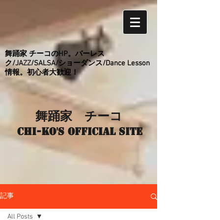
舞踊家 チーコのHP。バーレス
ク/JAZZ/SALSA/ショーダンス/Dance Lesson
情報。初心者大歓迎！
舞踊家 チーコ
Chi-ko's Official site
記事
All Posts