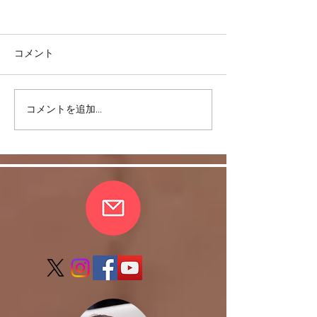
コメント
コメントを追加…
イスDEサルサ おウチで
おウチで踊ろう
踊ろう♪＜お稽古動画＞
クとフレアーST