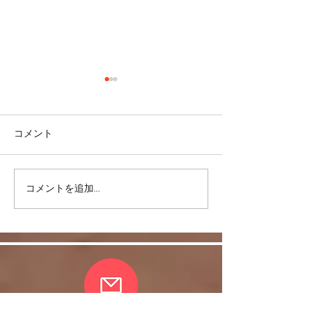
コメント
コメントを追加…
スキルを身につけて豊か
皆さまの愛情に
な日常を！
れ、無事、おさ
了しました。