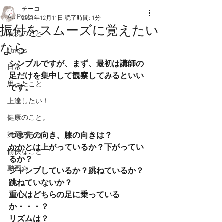
チーコ
All Posts
2021年12月11日
読了時間: 1分
振付をスムーズに覚えたい
表現のこと
なら
fitness
シンプルですが、まず、最初は講師の
日常
足だけを集中して観察してみるといい
思ったこと
です。
上達したい！
健康のこと。
舞踊のこと。
つま先の向き、膝の向きは？
かかとは上がっているか？下がってい
愉快なこと
るか？
動画☆
ジャンプしているか？跳ねているか？
跳ねていないか？
重心はどちらの足に乗っている
か・・・？
リズムは？