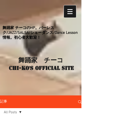
舞踊家 チーコのHP。バーレス
ク/JAZZ/SALSA/ショーダンス/Dance Lesson
情報。初心者大歓迎！
舞踊家 チーコ
Chi-ko's Official site
記事
All Posts