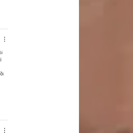
i 
ị 
ồi 
 