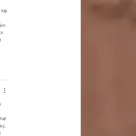
 họ 
tâm 
nh 
t 
i 
 
như 
ký, 
 