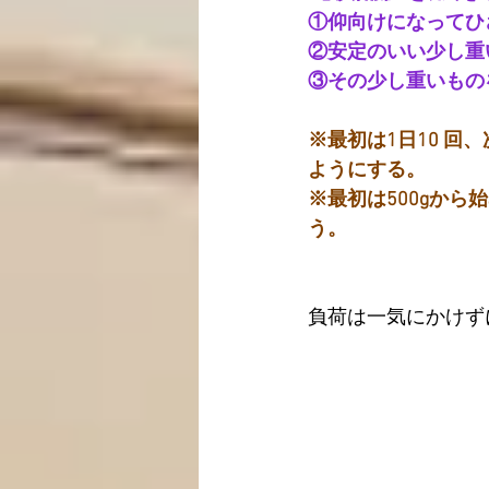
①仰向けになってひ
②安定のいい少し重
③その少し重いもの
※最初は1日10 回
ようにする。
※最初は500gから
う。
負荷は一気にかけず