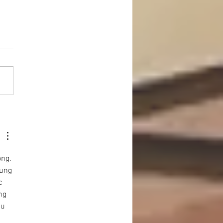
節をケアして脚を美し
ng. 
dung 
c 
ng 
u 