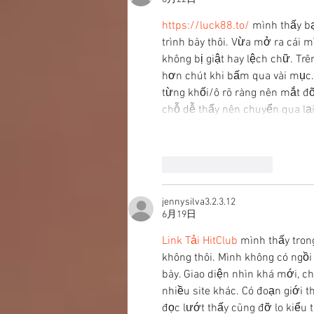
https://luck88.to/
 mình thấy bạ
trình bày thôi. Vừa mở ra cái m
không bị giật hay lệch chữ. Tr
hơn chút khi bấm qua vài mục. 
từng khối/ô rõ ràng nên mắt đỡ
chỗ dễ thấy nên chuyển qua lại
いいね！
返信
jennysilva3.2.3.12
6月19日
Link Tải HitClub
 mình thấy tron
không thôi. Mình không có ngồi
bày. Giao diện nhìn khá mới, c
nhiều site khác. Có đoạn giới t
đọc lướt thấy cũng đỡ lo kiểu 