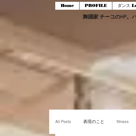
Home
PROFILE
ダンス Le
舞踊家 チーコのHP。バー
All Posts
表現のこと
fitness