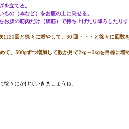
ざを立てる。
いもの（本など）をお腹の上に乗せる。
をお腹の筋肉だけ（腹筋）で持ち上げたり降ろしたりす
、次は20回と徐々に増やして、30 回・・・と徐々に回数
始めて、500gずつ増加して数か月で2kg～3kgを目標に
に徐々にかけていきましょうね。