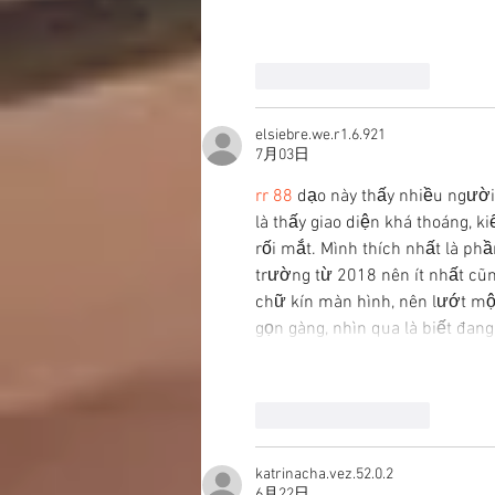
いいね！
返信
elsiebre.we.r1.6.921
7月03日
rr 88
 dạo này thấy nhiều người
là thấy giao diện khá thoáng, 
rối mắt. Mình thích nhất là phầ
trường từ 2018 nên ít nhất cũn
chữ kín màn hình, nên lướt mộ
gọn gàng, nhìn qua là biết đan
いいね！
返信
katrinacha.vez.52.0.2
6月22日