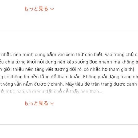
もっと見る
 nhắc nên mình cũng bấm vào xem thử cho biết. Vào trang chủ cá
kiểu chia từng khối nội dung nên kéo xuống đọc nhanh mà không b
n giới thiệu nền tảng viết tương đối rõ, có nhắc họ tham gia thị 
g có thông tin nền tảng để tham khảo. Không phải dạng trang nh
t vòng vẫn nắm được ý chính. Mấy tiêu đề trên trang được canh
g ở mục nào, và menu đặt chỗ dễ thấy nên thao…
もっと見る