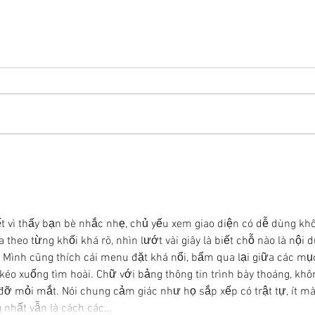
リバウンドを避けるに
股関
は・・・
く！
t vì thấy bạn bè nhắc nhẹ, chủ yếu xem giao diện có dễ dùng khô
a theo từng khối khá rõ, nhìn lướt vài giây là biết chỗ nào là nội 
ụ. Mình cũng thích cái menu đặt khá nổi, bấm qua lại giữa các mụ
kéo xuống tìm hoài. Chữ với bảng thông tin trình bày thoáng, khô
đỡ mỏi mắt. Nói chung cảm giác như họ sắp xếp có trật tự, ít mà
 nhất vẫn là cách các…