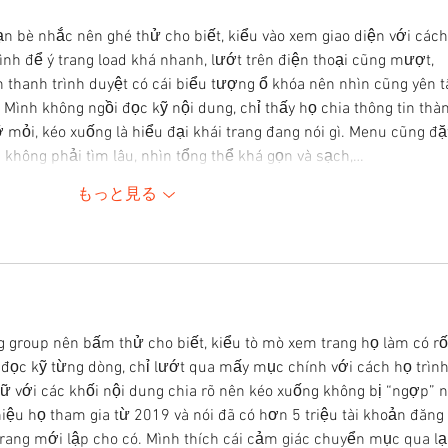
n bè nhắc nên ghé thử cho biết, kiểu vào xem giao diện với cách
ình để ý trang load khá nhanh, lướt trên điện thoại cũng mượt, 
ên thanh trình duyệt có cái biểu tượng ổ khóa nên nhìn cũng yên 
Mình không ngồi đọc kỹ nội dung, chỉ thấy họ chia thông tin thà
 mỏi, kéo xuống là hiểu đại khái trang đang nói gì. Menu cũng đặ
 không phải tìm lâu, nhìn tổng thể khá gọn và sạch,…
もっと見る
g group nên bấm thử cho biết, kiểu tò mò xem trang họ làm có rố
 đọc kỹ từng dòng, chỉ lướt qua mấy mục chính với cách họ trình
hữ với các khối nội dung chia rõ nên kéo xuống không bị “ngợp” 
hiệu họ tham gia từ 2019 và nói đã có hơn 5 triệu tài khoản đăng 
trang mới lập cho có. Mình thích cái cảm giác chuyển mục qua lại