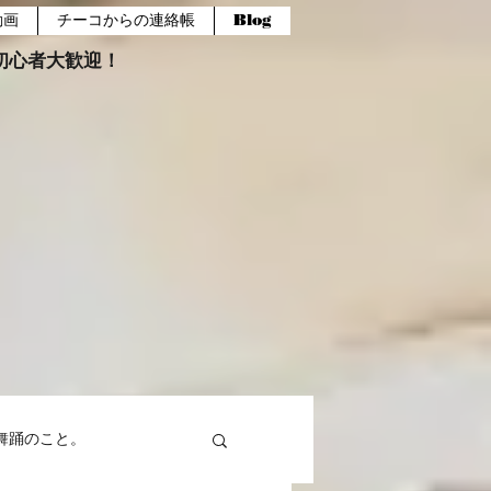
動画
チーコからの連絡帳
Blog
報。初心者大歓迎！
舞踊のこと。