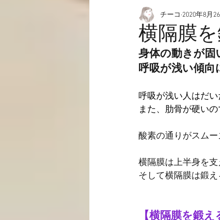
チーコ
2020年8月2
愉快なこと
動画☆
横隔膜を
身体の動きが固
呼吸が浅い傾向
呼吸が浅い人はだい
また、肋骨が硬いの
酸素の通りがスムー
横隔膜は上半身を支
そして横隔膜は鍛え
【横隔膜を鍛え