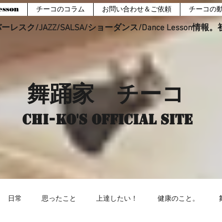
sson
チーコのコラム
お問い合わせ＆ご依頼
チーコの
レスク/JAZZ/SALSA/ショーダンス/Dance Lesson情
舞踊家 チーコ
Chi-ko's Official site
日常
思ったこと
上達したい！
健康のこと。