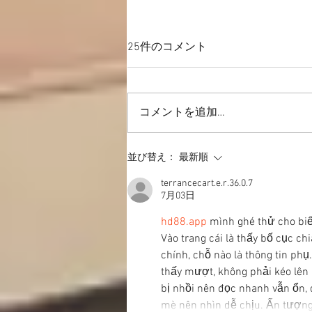
25件のコメント
一直線上に歩く
コメントを追加…
並び替え：
最新順
terrancecart.e.r.36.0.7
7月03日
hd88.app
 mình ghé thử cho biế
Vào trang cái là thấy bố cục chi
chính, chỗ nào là thông tin ph
thấy mượt, không phải kéo lên 
bị nhồi nên đọc nhanh vẫn ổn, 
mè nên nhìn dễ chịu. Ấn tượng