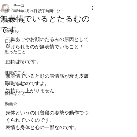
チーコ
All Posts
2020年2月24日
読了時間: 1分
無表情でいるとたるむの
表現のこと
です。
fitness
二重あごやお顔のたるみの原因として
日常
挙げられるのが無表情でいること！
思ったこと
これはNGです。
上達したい！
健康のこと。
無表情でいると顔の表情筋が衰え皮膚
舞踊のこと。
がたるむのですよ。
気持ちも上がりません。
愉快なこと
動画☆
身体というのは普段の姿勢や動作でつ
くられていくのです。
表情も身体と心の一部なのです。