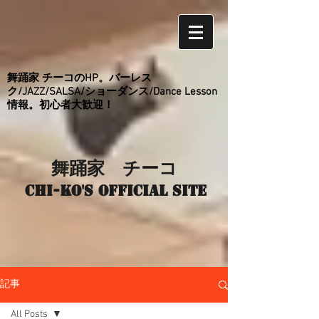
舞踊家 チーコのHP。バーレス
ク/JAZZ/SALSA/ショーダンス/Dance Lesson
情報。初心者大歓迎！
舞踊家 チーコ
Chi-ko's Official site
記事
All Posts