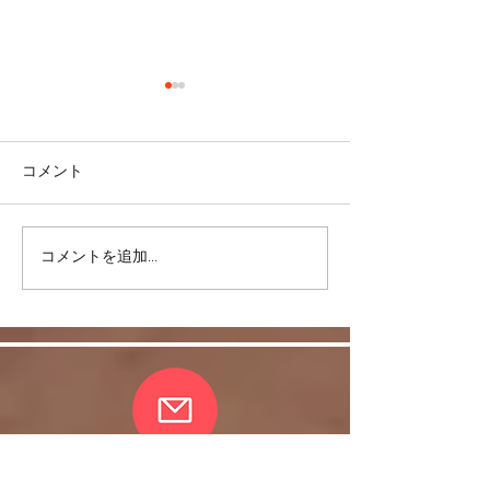
コメント
コメントを追加…
リバウンドを避けるに
股関節をケアし
は・・・
しく！