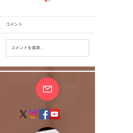
コメント
コメントを追加…
上達しないなーと嘆く前
鏡がなくても目
に・・・
るように！