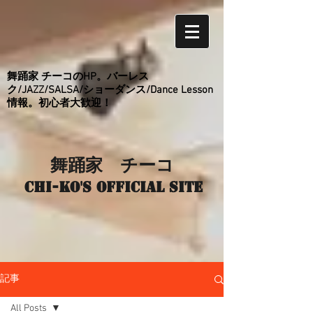
舞踊家 チーコのHP。バーレス
ク/JAZZ/SALSA/ショーダンス/Dance Lesson
情報。初心者大歓迎！
舞踊家 チーコ
Chi-ko's Official site
記事
All Posts