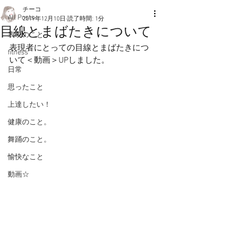
チーコ
All Posts
2019年12月10日
読了時間: 1分
目線とまばたきについて
表現のこと
表現者にとっての目線とまばたきにつ
fitness
いて＜動画＞UPしました。
日常
思ったこと
上達したい！
健康のこと。
舞踊のこと。
愉快なこと
動画☆