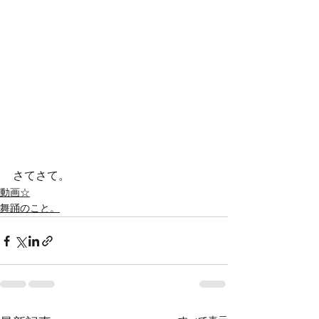
さてさて。
動画☆
舞踊のこと。