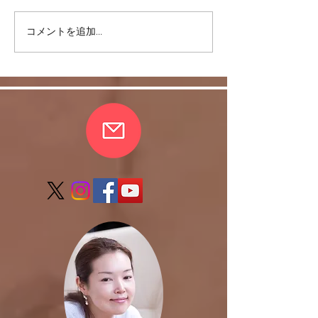
コメントを追加…
皆さまの愛情に支えら
反復練習は何故
れ、無事、おさらい会終
か。
了しました。