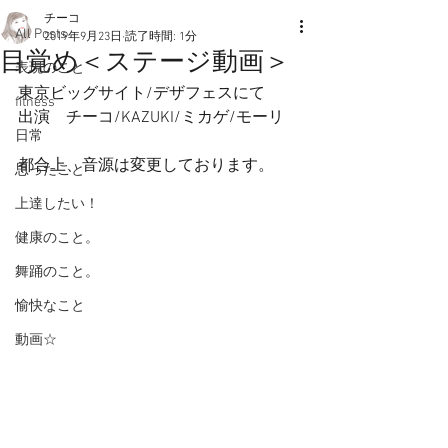
チーコ
All Posts
2019年9月23日
読了時間: 1分
目覚め＜ステージ動画＞
表現のこと
東京ビッグサイト/デザフェスにて
fitness
出演　チーコ/KAZUKI/ミカゲ/モーリ
日常
都合上、音源は変更しております。
思ったこと
上達したい！
健康のこと。
舞踊のこと。
愉快なこと
動画☆