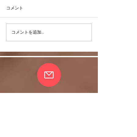
コメント
コメントを追加…
リバウンドを避けるに
股関節をケアし
は・・・
しく！