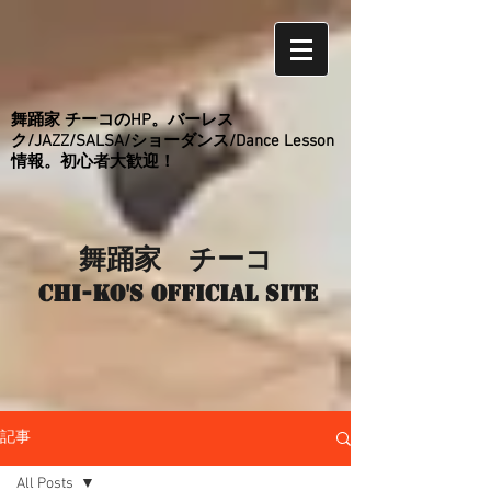
舞踊家 チーコのHP。バーレス
ク/JAZZ/SALSA/ショーダンス/Dance Lesson
情報。初心者大歓迎！
舞踊家 チーコ
Chi-ko's Official site
記事
All Posts