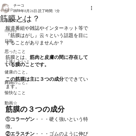
チーコ
All Posts
2019年8月26日
読了時間: 1分
筋膜とは？
表現のこと
報道番組や雑誌やインターネット等で
fitness
『筋膜はがし』云々という話題を目に
日常
することがありませんか？
思ったこと
筋膜とは、
筋肉と皮膚の間に存在して
上達したい！
いる膜のことです。
健康のこと。
この筋膜は主に３つの成分
でできてい
舞踊のこと。
ます。
愉快なこと
動画☆
筋膜の３つの成分
①コラーゲン
・・・硬く強いという特
徴。
②エラスチン
・・・ゴムのように伸び