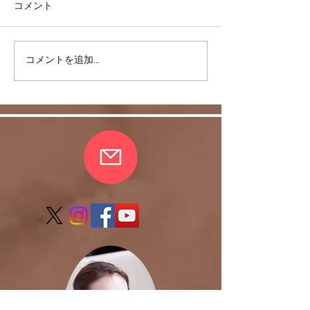
コメント
コメントを追加…
リバウンドを避けるに
股関節をケアし
は・・・
しく！