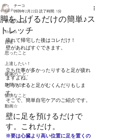
チーコ
All Posts
2020年2月22日
読了時間: 1分
脚を上げるだけの簡単♪ス
表現のこと
トレッチ
fitness
疲れて帰宅した後はコレだけ！
日常
壁があればすぐできます。
思ったこと
上達したい！
立ち仕事が多かったりすると足が疲れ
健康のこと。
ますよね。
舞踊のこと。
どうかすると足がむくんだりもしま
す。
愉快なこと
そこで、簡単自宅ケアのご紹介です。
動画☆
壁に足を預けるだけで
す。これだけ。
※要は心臓より高い位置に足を置くの