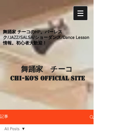
舞踊家 チーコのHP。バーレス
ク/JAZZ/SALSA/ショーダンス/Dance Lesson
情報。初心者大歓迎！
舞踊家 チーコ
Chi-ko's Official site
記事
All Posts