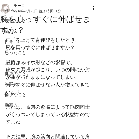
チーコ
All Posts
2019年7月25日
読了時間: 1分
腕を真っすぐに伸ばせま
表現のこと
すか？
fitness
両手を上げて背伸びをしたとき、
日常
腕を真っすぐに伸ばせますか？
思ったこと
最近はスマホ肘などの影響で、
上達したい！
筋肉の緊張が起こり、いつの間にか肘
健康のこと。
が曲がったままになってしまい、
舞踊のこと。
真っすぐに伸ばせない人が増えてきて
います。
愉快なこと
動画☆
これは、筋肉の緊張によって筋肉同士
がくっついてしまっている状態なので
すよね。
その結果、腕の筋肉と関連している肩