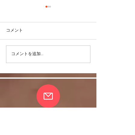
コメント
コメントを追加…
リバウンドを避けるに
股関節をケアし
は・・・
しく！