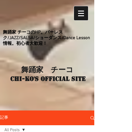
舞踊家 チーコのHP。バーレス
ク/JAZZ/SALSA/ショーダンス/Dance Lesson
情報。初心者大歓迎！
舞踊家 チーコ
Chi-ko's Official site
記事
All Posts