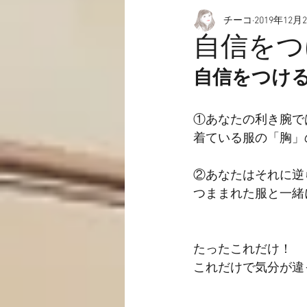
チーコ
2019年12月
愉快なこと
動画☆
自信をつ
自信をつけ
①あなたの利き腕で
着ている服の「胸」
②あなたはそれに逆
つままれた服と一緒
たったこれだけ！
これだけで気分が違