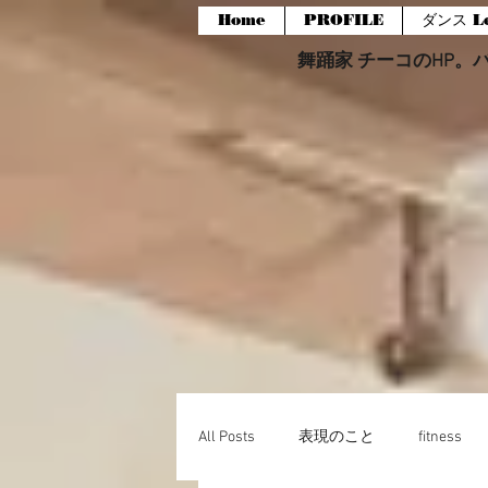
Home
PROFILE
ダンス Le
舞踊家 チーコのHP。バー
All Posts
表現のこと
fitness