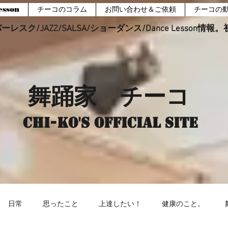
sson
チーコのコラム
お問い合わせ＆ご依頼
チーコの
レスク/JAZZ/SALSA/ショーダンス/Dance Lesson情
舞踊家 チーコ
Chi-ko's Official site
日常
思ったこと
上達したい！
健康のこと。