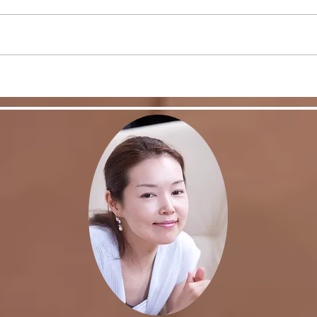
リバウンドを避けるに
股関
は・・・
く！