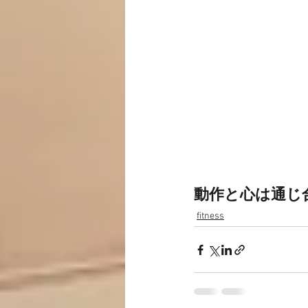
動作と心は通じ
fitness