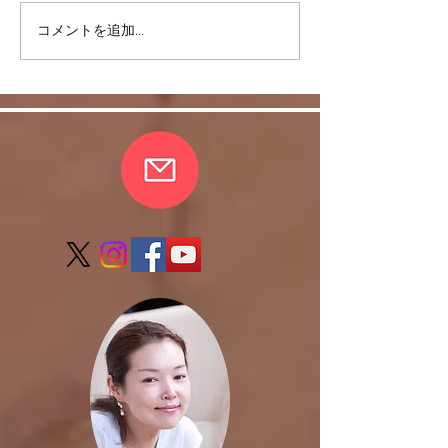
コメントを追加…
皆さまの愛情に支えら
反復練習は何故
れ、無事、おさらい会終
か。
了しました。