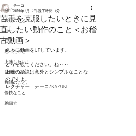
チーコ
All Posts
2020年2月12日
読了時間: 1分
苦手を克服したいときに見
表現のこと
直したい動作のこと＜お稽
fitness
古動画＞
日常
久々に動画をUPしています。
思ったこと
上達したい！
どうぞ観てください。ね～～！
上達の秘訣は意外とシンプルなことな
健康のこと。
のですよ。
舞踊のこと。
レクチャー　チーコ/KAZUKI
愉快なこと
動画☆