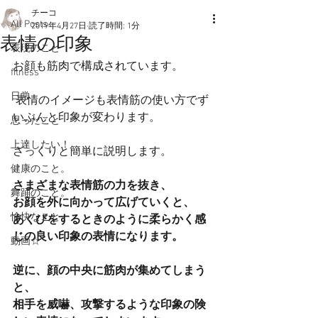
チーコ
All Posts
2019年4月27日
読了時間: 1分
表情の印象
表現のこと
お顔も筋肉で構成されています。
fitness
日常
 表情のイメージも表情筋の使い方でず
いぶんと印象が変わります。
思ったこと
上達したい！
ざっくりと簡単に説明します。
健康のこと。
さまざまな表情筋の力を抜き、
舞踊のこと。
お顔を外に向かって広げていくと、
愉快なこと
あくびをするときのように柔らかく感
じの良い印象の表情になります。
動画☆
逆に、顔の中央に筋肉が集めてしまう
と、
相手を威嚇、攻撃するような印象の険