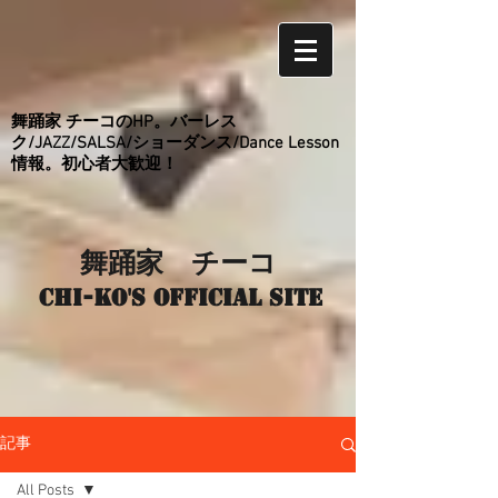
舞踊家 チーコのHP。バーレス
ク/JAZZ/SALSA/ショーダンス/Dance Lesson
情報。初心者大歓迎！
舞踊家 チーコ
Chi-ko's Official site
記事
All Posts