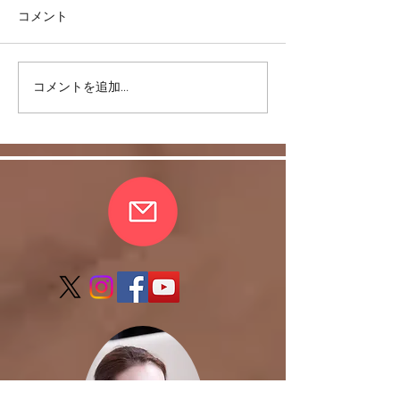
コメント
コメントを追加…
上達しないなーと嘆く前
鏡がなくても目
に・・・
るように！