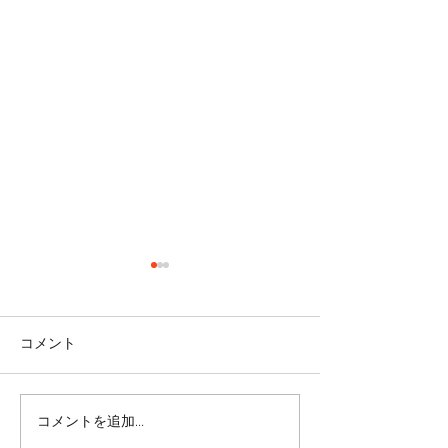
コメント
コメントを追加…
リバウンドを避けるに
股関節をケアし