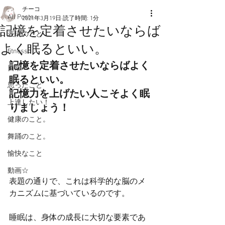
チーコ
All Posts
2021年3月19日
読了時間: 1分
記憶を定着させたいならば
表現のこと
よく眠るといい。
fitness
記憶を定着させたいならばよく
日常
眠るといい。
思ったこと
記憶力を上げたい人こそよく眠
上達したい！
りましょう！
健康のこと。
舞踊のこと。
愉快なこと
動画☆
表題の通りで、これは科学的な脳のメ
カニズムに基づいているのです。
睡眠は、身体の成長に大切な要素であ