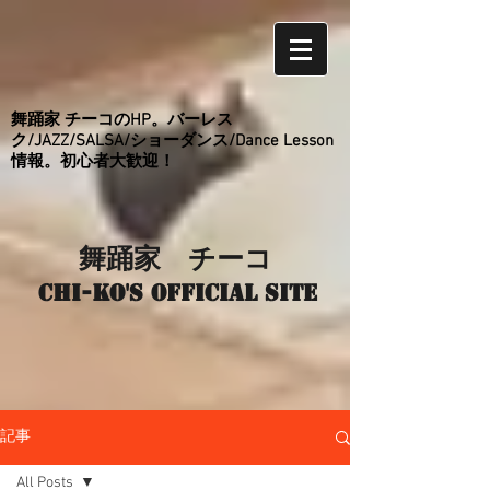
舞踊家 チーコのHP。バーレス
ク/JAZZ/SALSA/ショーダンス/Dance Lesson
情報。初心者大歓迎！
舞踊家 チーコ
Chi-ko's Official site
記事
All Posts