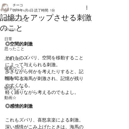
チーコ
All Posts
2019年4月6日
読了時間: 1分
記憶力をアップさせる刺激
表現のこと
のこと
fitness
日常
◎空間的刺激
思ったこと
そのものズバリ、空間を移動すること
上達したい！
によって与えられる刺激。
健康のこと。
歩きながら何かを考えたりすると、記
舞踊のこと。
憶を司る海馬が刺激され、記憶が残り
やすくなる。
愉快なこと
軽く踊りながら考えるのでもよし。
動画☆
◎感情的刺激
これもズバリ、喜怒哀楽による刺激。
深い感情がこみ上げたときは、海馬の