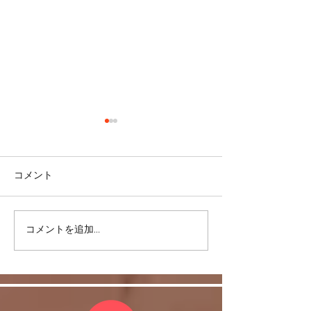
コメント
コメントを追加…
リバウンドを避けるに
股関節をケアし
は・・・
しく！