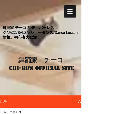
舞踊家 チーコのHP。バーレス
ク/JAZZ/SALSA/ショーダンス/Dance Lesson
情報。初心者大歓迎！
舞踊家 チーコ
Chi-ko's Official site
記事
All Posts