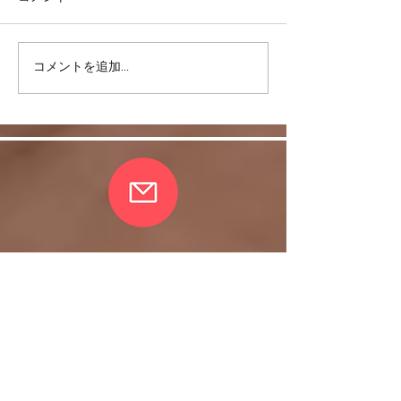
コメントを追加…
リバウンドを避けるに
股関節をケアし
は・・・
しく！