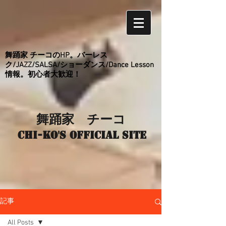
舞踊家 チーコのHP。バーレス
ク/JAZZ/SALSA/ショーダンス/Dance Lesson
情報。初心者大歓迎！
舞踊家 チーコ
Chi-ko's Official site
記事
All Posts