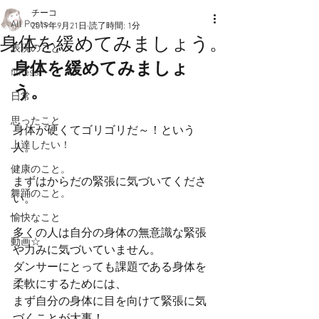
チーコ
All Posts
2019年9月21日
読了時間: 1分
身体を緩めてみましょう。
表現のこと
身体を緩めてみましょ
fitness
う。
日常
思ったこと
身体が硬くてゴリゴリだ～！という
上達したい！
人。
健康のこと。
まずはからだの緊張に気づいてくださ
舞踊のこと。
い。
愉快なこと
多くの人は自分の身体の無意識な緊張
動画☆
や力みに気づいていません。
ダンサーにとっても課題である身体を
柔軟にするためには、
まず自分の身体に目を向けて緊張に気