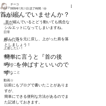
チーコ
All Posts
2020年7月21日
読了時間: 1分
首が縮んでいませんか？
表現のこと
 首が縮んでいるとどう動いても残念な
fitness
シルエットになってしまいますね。
日常
縮んだ首を元に戻し、上がった肩を落
思ったこと
としましょう！
上達したい！
簡単に言うと『首の後
健康のこと。
ろ』を伸ばすといいので
舞踊のこと。
す。
愉快なこと
動画☆
以前にもブログで書いたことがありま
すが、
簡単にできる便利な方法があるのでま
た記述しておきます。