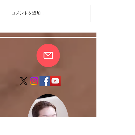
コメントを追加…
スキルを身につけて豊か
皆さまの愛情に
な日常を！
れ、無事、おさ
了しました。