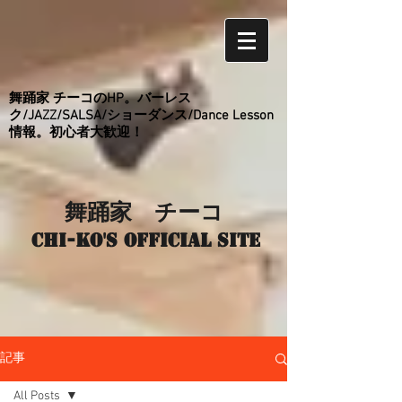
舞踊家 チーコのHP。バーレス
ク/JAZZ/SALSA/ショーダンス/Dance Lesson
情報。初心者大歓迎！
舞踊家 チーコ
Chi-ko's Official site
記事
All Posts