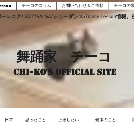
sson
チーコのコラム
お問い合わせ＆ご依頼
チーコの
レスク/JAZZ/SALSA/ショーダンス/Dance Lesson情
舞踊家 チーコ
Chi-ko's Official site
日常
思ったこと
上達したい！
健康のこと。