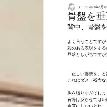
チーコ
2021年6月1
愉快なこと
動画☆
骨盤を垂
背中、骨盤
よく言うことですが
彩のある表現をする
見落としがちですが
「正しい姿勢を」と
これはダメ！残念な
胸を張りすぎてしま
背骨は反らせてはい
垂直にしないとね。