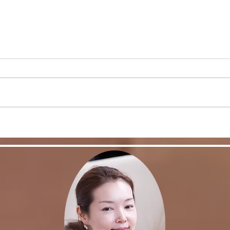
スキルを身につけて豊かな日
皆さ
常を！
事、
た。