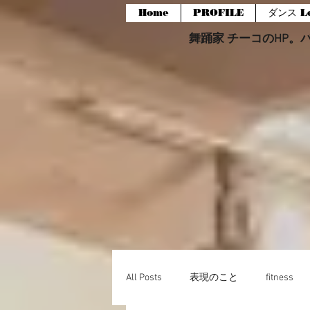
Home
PROFILE
ダンス Le
舞踊家 チーコのHP。バー
All Posts
表現のこと
fitness