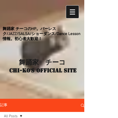
舞踊家 チーコのHP。バーレス
ク/JAZZ/SALSA/ショーダンス/Dance Lesson
情報。初心者大歓迎！
舞踊家 チーコ
Chi-ko's Official site
記事
All Posts