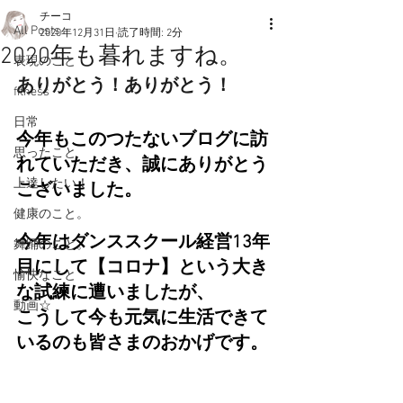
チーコ
All Posts
2020年12月31日
読了時間: 2分
2020年も暮れますね。
表現のこと
ありがとう！ありがとう！
fitness
日常
今年もこのつたないブログに訪
思ったこと
れていただき、誠にありがとう
上達したい！
ございました。
健康のこと。
今年はダンススクール経営13年
舞踊のこと。
目にして【コロナ】という大き
愉快なこと
な試練に遭いましたが、
動画☆
こうして今も元気に生活できて
いるのも皆さまのおかげです。