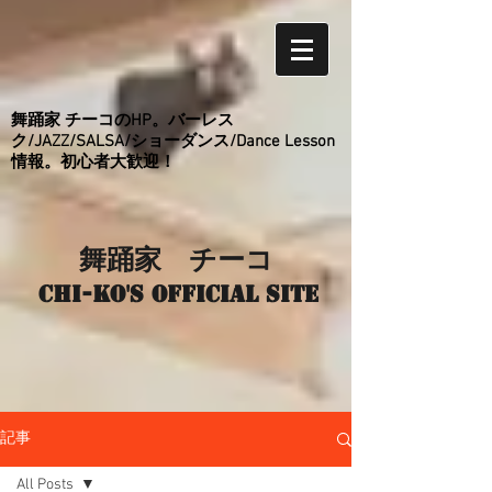
舞踊家 チーコのHP。バーレス
ク/JAZZ/SALSA/ショーダンス/Dance Lesson
情報。初心者大歓迎！
舞踊家 チーコ
Chi-ko's Official site
記事
All Posts