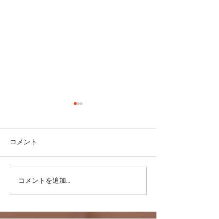
コメント
コメントを追加…
リバウンドを避けるに
股関節をケアし
は・・・
しく！