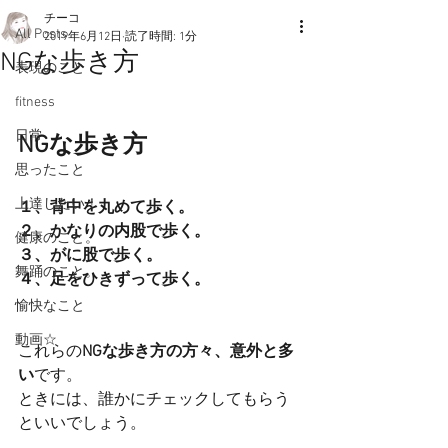
チーコ
All Posts
2019年6月12日
読了時間: 1分
NGな歩き方
表現のこと
fitness
日常
NGな歩き方
思ったこと
上達したい！
１、背中を丸めて歩く。
２、かなりの内股で歩く。
健康のこと。
３、がに股で歩く。
舞踊のこと。
４、足をひきずって歩く。
愉快なこと
動画☆
これらの
NGな歩き方の方々、意外と多
い
です。
ときには、誰かにチェックしてもらう
といいでしょう。