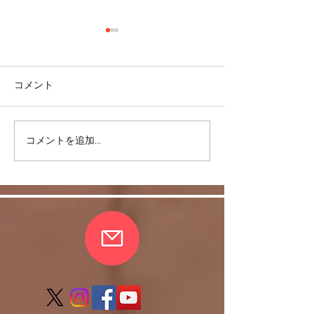
コメント
コメントを追加…
皆さまの愛情に支えら
反復練習は何故
れ、無事、おさらい会終
か。
了しました。