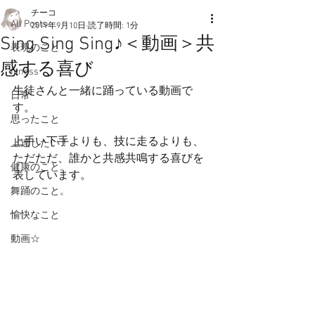
チーコ
All Posts
2019年9月10日
読了時間: 1分
Sing Sing Sing♪＜動画＞共
表現のこと
感する喜び
fitness
生徒さんと一緒に踊っている動画で
日常
す。
思ったこと
上手い下手よりも、技に走るよりも、
上達したい！
ただただ、誰かと共感共鳴する喜びを
健康のこと。
表しています。
舞踊のこと。
愉快なこと
動画☆