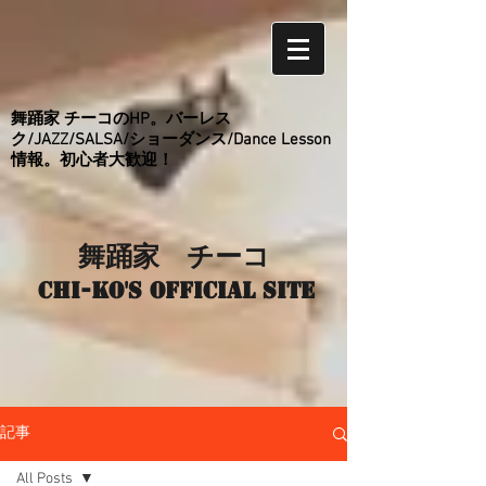
舞踊家 チーコのHP。バーレス
ク/JAZZ/SALSA/ショーダンス/Dance Lesson
情報。初心者大歓迎！
舞踊家 チーコ
Chi-ko's Official site
記事
All Posts