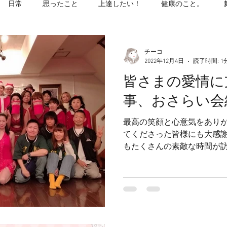
日常
思ったこと
上達したい！
健康のこと。
チーコ
2022年12月4日
読了時間: 1
皆さまの愛情に
事、おさらい会
最高の笑顔と心意気をありがと
てくださった皆様にも大感謝です。 この12
もたくさんの素敵な時間が訪
が増えますように。