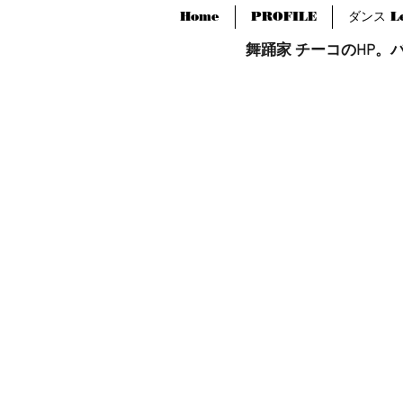
Home
PROFILE
ダンス Le
舞踊家 チーコのHP。バー