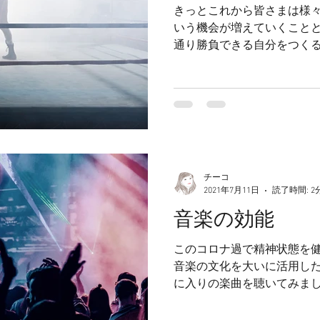
きっとこれから皆さまは様
いう機会が増えていくことと
通り勝負できる自分をつく
ましょうか。
チーコ
2021年7月11日
読了時間: 2
音楽の効能
このコロナ過で精神状態を
音楽の文化を大いに活用した
に入りの楽曲を聴いてみま