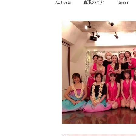
All Posts
表現のこと
fitness
愉快なこと
動画☆