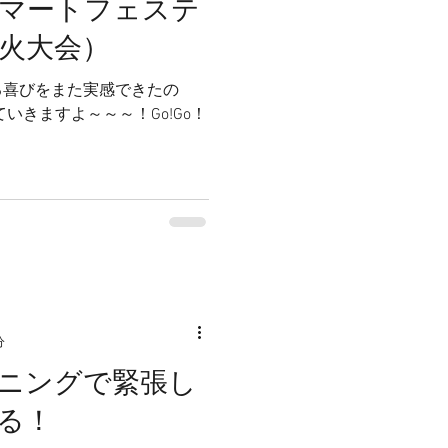
マートフェステ
花火大会）
る喜びをまた実感できたの
いきますよ～～～！Go!Go！
分
ニングで緊張し
る！