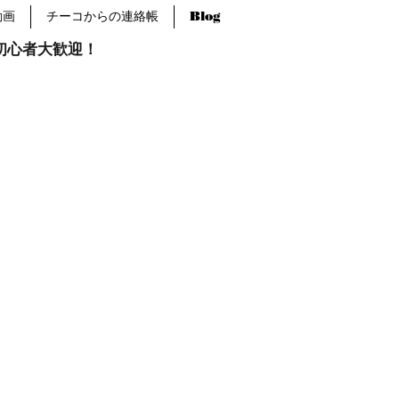
動画
チーコからの連絡帳
Blog
報。初心者大歓迎！