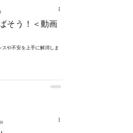
分
ばそう！＜動画
1分