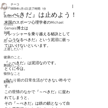
チーコ
All Posts
2020年4月4日
読了時間: 1分
『～べきだ』は止めよう！
表現のこと
米国のスポーツ心理学者のMichael 
fitness
Gervais博士は
日常
プレッシャーを乗り越える秘訣として
『こうなるべきだ』という泥沼に嵌っ
思ったこと
てはいけないといいます。
上達したい！
健康のこと。
『～べきだ』は泥沼なのです。
舞踊のこと。
とくに今は。
愉快なこと
 当たり前の日常生活ができない昨今で
動画☆
す。
この世情のなかで
『～べきだ』に捉わ
れてしまうと、
その
『～べきだ』
は鉄の鎖となって自