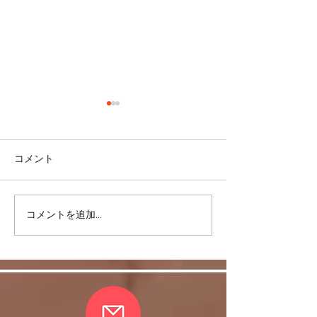
コメント
＜雑談＞マスク
コメントを追加…
ヒラソル銀座からのお知
らせ/3/13以降の件