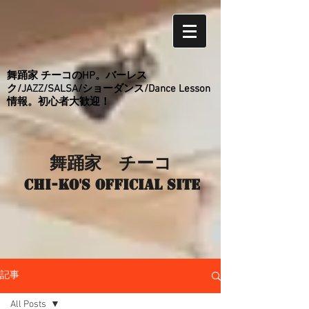
舞踊家 チーコのHP。バーレス
ク/JAZZ/SALSA/ショーダンス/Dance Lesson
情報。初心者大歓迎！
舞踊家 チーコ
Chi-ko's Official site
記事
All Posts