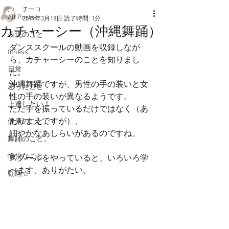
チーコ
All Posts
2019年3月18日
読了時間: 1分
カチャーシー（沖縄舞踊）
表現のこと
ダンススクールの動画を収録しなが
fitness
ら、カチャーシーのことを知りまし
日常
た。
沖縄舞踊ですが、男性の手の装いと女
思ったこと
性の手の装いが異なるようです。
上達したい！
ただ手を振っているだけではなく（あ
たりまえですが）、
健康のこと。
細やかなあしらいがあるのですね。
舞踊のこと。
愉快なこと
スクールをやっていると、いろいろ学
べます。ありがたい。
動画☆