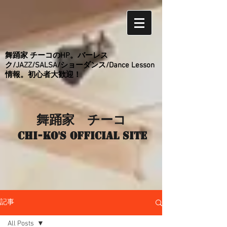
舞踊家 チーコのHP。バーレス
ク/JAZZ/SALSA/ショーダンス/Dance Lesson
情報。初心者大歓迎！
舞踊家 チーコ
Chi-ko's Official site
記事
All Posts