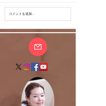
＜雑談＞マスク
コメントを追加…
ヒラソル銀座からのお知
らせ/3/13以降の件