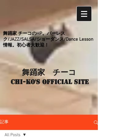
舞踊家 チーコのHP。バーレス
ク/JAZZ/SALSA/ショーダンス/Dance Lesson
情報。初心者大歓迎！
舞踊家 チーコ
Chi-ko's Official site
記事
All Posts