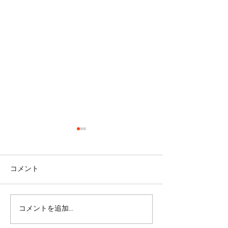
コメント
＜雑談＞マスク
コメントを追加…
ヒラソル銀座からのお知
らせ/3/13以降の件