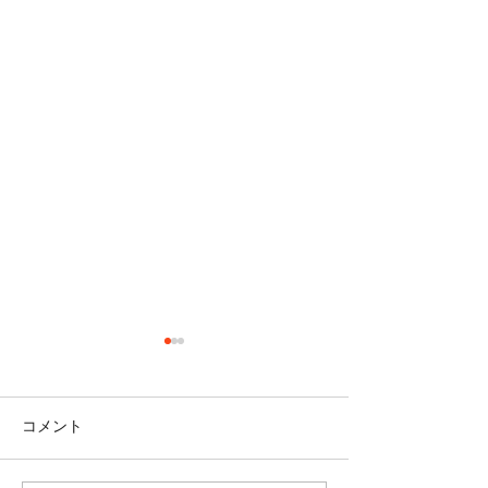
コメント
＜雑談＞マスク