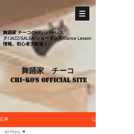
舞踊家 チーコのHP。バーレス
ク/JAZZ/SALSA/ショーダンス/Dance Lesson
情報。初心者大歓迎！
舞踊家 チーコ
Chi-ko's Official site
記事
All Posts