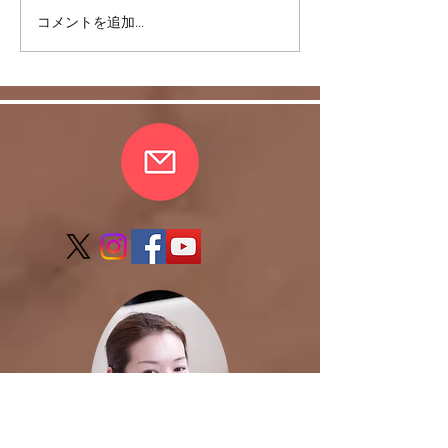
コメントを追加…
ヒラソル銀座からのお知
らせ/3/13以降の件