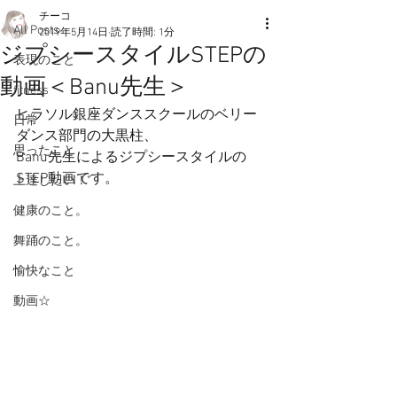
チーコ
All Posts
2019年5月14日
読了時間: 1分
ジプシースタイルSTEPの
表現のこと
動画＜Banu先生＞
fitness
ヒラソル銀座ダンススクールのベリー
日常
ダンス部門の大黒柱、
思ったこと
Banu先生によるジプシースタイルの
STEP動画です。
上達したい！
健康のこと。
舞踊のこと。
愉快なこと
動画☆