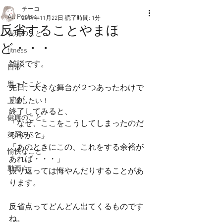
チーコ
All Posts
2019年11月22日
読了時間: 1分
反省することやまほ
表現のこと
ど・・・
fitness
雑談です。
日常
思ったこと
先日、大きな舞台が２つあったわけで
すが、
上達したい！
終了してみると、
健康のこと。
「なぜ、ここをこうしてしまったのだ
舞踊のこと。
ろうか？」
「あのときにこの、これをする余裕が
愉快なこと
あれば・・・」
動画☆
振り返っては悔やんだりすることがあ
ります。
反省点ってどんどん出てくるものです
ね。