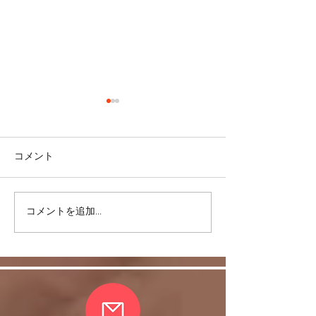
コメント
＜雑談＞マスク
コメントを追加…
ヒラソル銀座からのお知
らせ/3/13以降の件