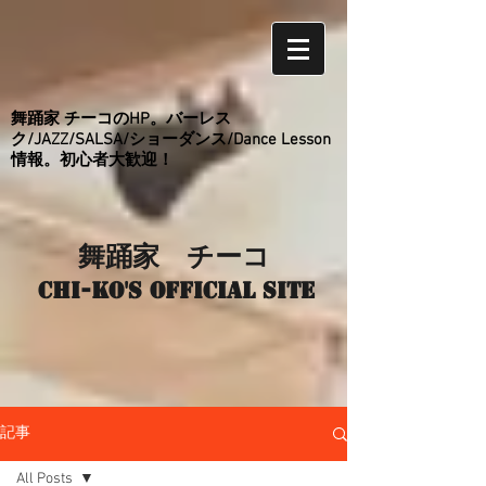
舞踊家 チーコのHP。バーレス
ク/JAZZ/SALSA/ショーダンス/Dance Lesson
情報。初心者大歓迎！
舞踊家 チーコ
Chi-ko's Official site
記事
All Posts