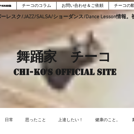
sson
チーコのコラム
お問い合わせ＆ご依頼
チーコの
レスク/JAZZ/SALSA/ショーダンス/Dance Lesson情
舞踊家 チーコ
Chi-ko's Official site
日常
思ったこと
上達したい！
健康のこと。