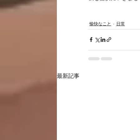
愉快なこと
日常
最新記事