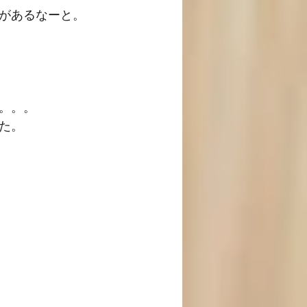
があるなーと。
。。。
た。