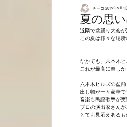
チーコ
2019年9月1
愉快なこと
動画☆
夏の思い
近隣で盆踊り大会が
この夏は様々な場所
なかでも、六本木ヒ
これが最高に楽しか
六本木ヒルズの盆踊
出し物が一々豪華で
音楽も民謡歌手が実
プロの演出家さんが
とても見応えあるも