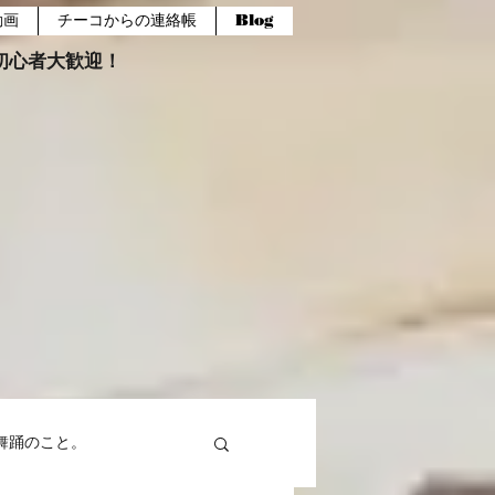
動画
チーコからの連絡帳
Blog
報。初心者大歓迎！
舞踊のこと。