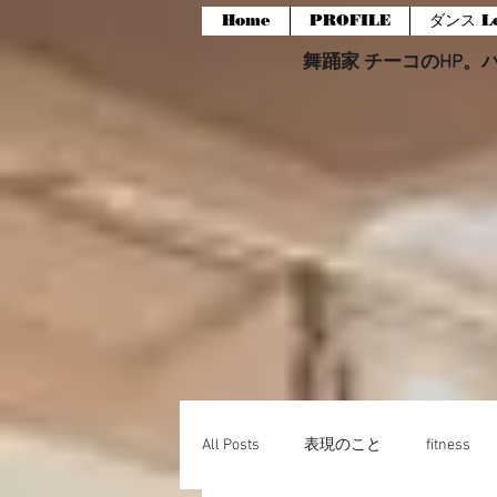
Home
PROFILE
ダンス Le
舞踊家 チーコのHP。バー
All Posts
表現のこと
fitness