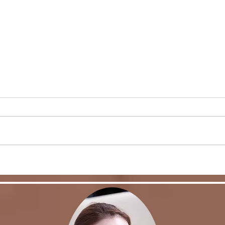
＜雑
ヒラソル銀座からのお知ら
せ/3/13以降の件