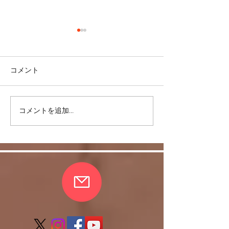
コメント
＜雑談＞マスク
コメントを追加…
ヒラソル銀座からのお知
らせ/3/13以降の件