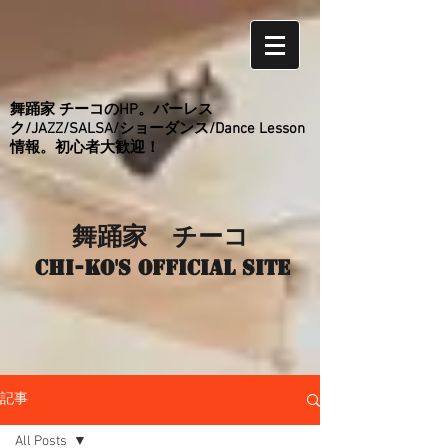
舞踊家 チーコのHP。バーレス
ク/JAZZ/SALSA/ショーダンス/Dance Lesson
情報。初心者大歓迎！
舞踊家 チーコ
Chi-ko's Official site
記事
All Posts