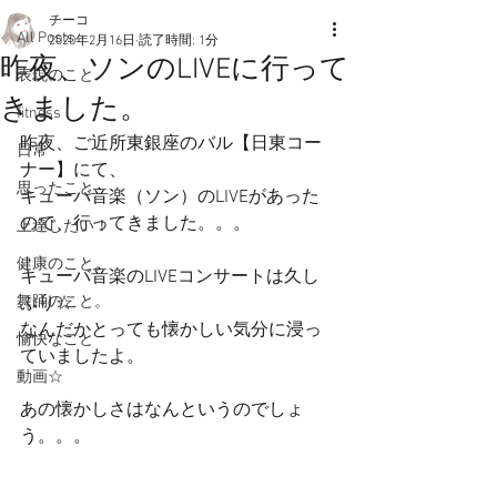
チーコ
All Posts
2020年2月16日
読了時間: 1分
昨夜、ソンのLIVEに行って
表現のこと
きました。
fitness
昨夜、ご近所東銀座のバル【日東コー
日常
ナー】にて、
思ったこと
キューバ音楽（ソン）のLIVEがあった
ので、行ってきました。。。
上達したい！
健康のこと。
キューバ音楽のLIVEコンサートは久し
舞踊のこと。
ぶり☆
なんだかとっても懐かしい気分に浸っ
愉快なこと
ていましたよ。
動画☆
あの懐かしさはなんというのでしょ
う。。。