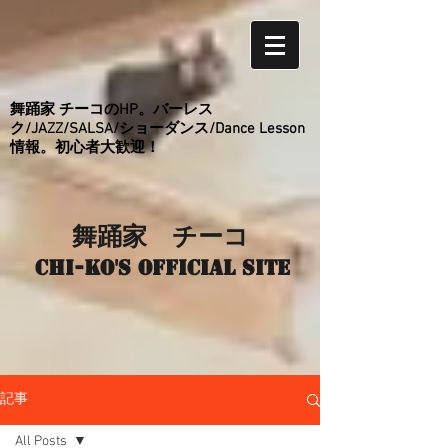
舞踊家 チーコのHP。バーレス
ク/JAZZ/SALSA/ショーダンス/Dance Lesson
情報。初心者大歓迎！
舞踊家 チーコ
Chi-ko's Official site
記事
All Posts