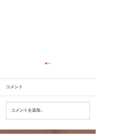
コメント
＜雑談＞マスク
コメントを追加…
ヒラソル銀座からのお知
らせ/3/13以降の件