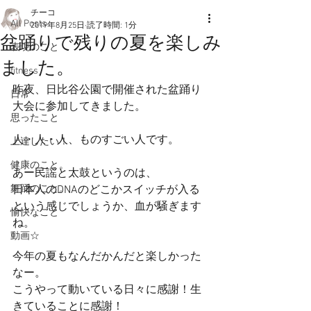
チーコ
All Posts
2019年8月25日
読了時間: 1分
盆踊りで残りの夏を楽しみ
表現のこと
ました。
fitness
昨夜、日比谷公園で開催された盆踊り
日常
大会に参加してきました。
思ったこと
人・人・人、ものすごい人です。
上達したい！
健康のこと。
あー民謡と太鼓というのは、
舞踊のこと。
日本人のDNAのどこかスイッチが入る
という感じでしょうか、血が騒ぎます
愉快なこと
ね。
動画☆
今年の夏もなんだかんだと楽しかった
なー。
こうやって動いている日々に感謝！生
きていることに感謝！