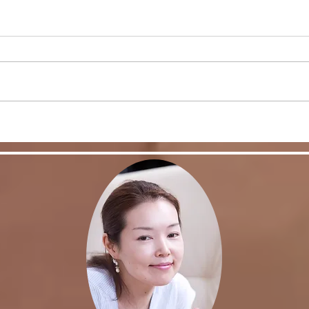
＜雑
ヒラソル銀座からのお知ら
せ/3/13以降の件