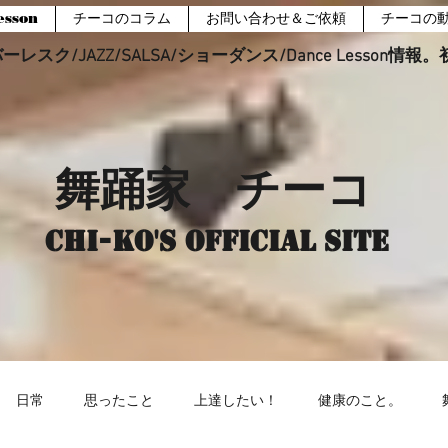
sson
チーコのコラム
お問い合わせ＆ご依頼
チーコの
レスク/JAZZ/SALSA/ショーダンス/Dance Lesson情
舞踊家 チーコ
Chi-ko's Official site
日常
思ったこと
上達したい！
健康のこと。