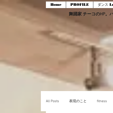
Home
PROFILE
ダンス Le
舞踊家 チーコのHP。バー
All Posts
表現のこと
fitness