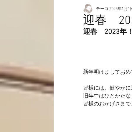
チーコ
2023年1月1
愉快なこと
動画☆
迎春 2
迎春　2023
新年明けましておめ
皆様には、健やかに
旧年中はひとかたな
皆様のおかげさまで