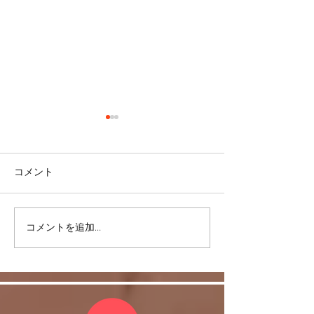
コメント
＜雑談＞マスク
コメントを追加…
ヒラソル銀座からのお知
らせ/3/13以降の件