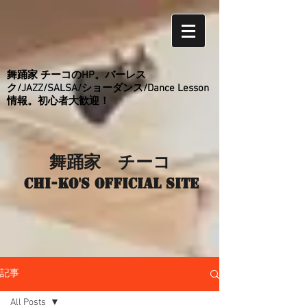
舞踊家 チーコのHP。バーレス
ク/JAZZ/SALSA/ショーダンス/Dance Lesson
情報。初心者大歓迎！
舞踊家 チーコ
Chi-ko's Official site
記事
All Posts