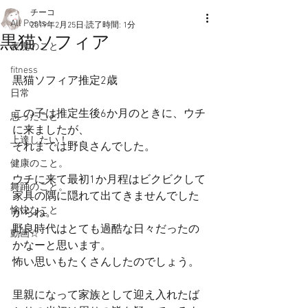
チーコ
All Posts
2019年2月25日
読了時間: 1分
黒猫ソフィア
表現のこと
fitness
黒猫ソフィア推定2歳
日常
この子は推定生後6か月のときに、ウチ
思ったこと
に来ましたが、
上達したい！
それまでは野良さんでした。
健康のこと。
ウチに来て最初1か月程はビクビクして
舞踊のこと。
家具の隅に隠れて出てきませんでした
愉快なこと
からね。
野良時代はとても過酷な日々だったの
動画☆
かなーと思います。
怖い思いもたくさんしたのでしょう。
里親になって家族として迎え入れたば