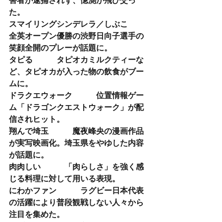
害者が逮捕されず、憶測が飛び交っ
た。
スマイリングシンデレラ／しぶこ    　
全英オープン優勝の渋野日向子選手の
笑顔全開のプレーが話題に。
タピる    　　タピオカミルクティーな
ど、タピオカが入った物の飲食がブー
ムに。
ドラクエウォーク    　　位置情報ゲー
ム「ドラゴンクエストウォーク」が配
信されヒット。
翔んで埼玉   　　 魔夜峰央の漫画作品
が実写映画化。埼玉県をやゆした内容
が話題に。
肉肉しい 　　   「肉らしさ」を強く感
じる料理に対して用いる表現。
にわかファン    　　ラグビー日本代表
の活躍により普段観戦しない人々から
注目を集めた。