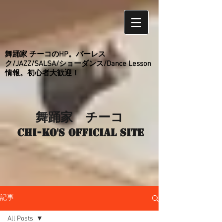
舞踊家 チーコのHP。バーレス
ク/JAZZ/SALSA/ショーダンス/Dance Lesson
情報。初心者大歓迎！
舞踊家 チーコ
Chi-ko's Official site
記事
All Posts