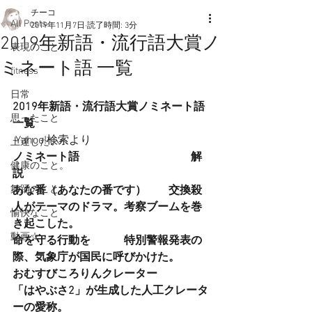
チーコ
All Posts
2019年11月7日
読了時間: 3分
2019年新語・流行語大賞ノ
表現のこと
ミネート語 一覧
fitness
日常
2019年新語・流行語大賞ノミネート語 
思ったこと
一覧
-Yahoo!検索より
上達したい！
ノミネート語    　　　　　　　　　解
健康のこと。
説
舞踊のこと。
あな番（あなたの番です）   　 交換殺
人がテーマのドラマ。考察ブームを巻
愉快なこと
き起こした。
動画☆
命を守る行動を   　　 特別警報発表の
際、気象庁が国民に呼びかけた。
おむすびころりんクレーター    　　
「はやぶさ2」が生成した人工クレータ
ーの愛称。