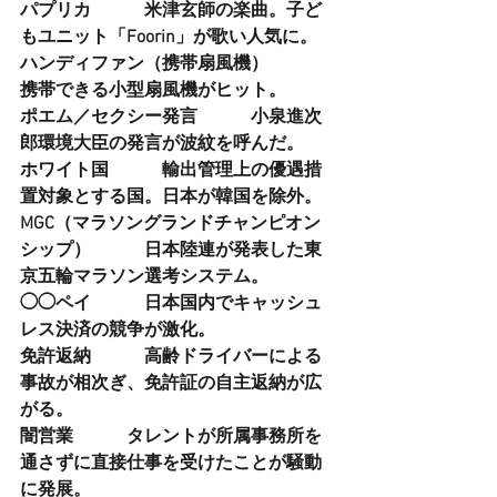
パプリカ    　　米津玄師の楽曲。子ど
もユニット「Foorin」が歌い人気に。
ハンディファン（携帯扇風機）   　　 
携帯できる小型扇風機がヒット。
ポエム／セクシー発言    　　小泉進次
郎環境大臣の発言が波紋を呼んだ。
ホワイト国    　　輸出管理上の優遇措
置対象とする国。日本が韓国を除外。
MGC（マラソングランドチャンピオン
シップ）    　　日本陸連が発表した東
京五輪マラソン選考システム。
◯◯ペイ    　　日本国内でキャッシュ
レス決済の競争が激化。
免許返納    　　高齢ドライバーによる
事故が相次ぎ、免許証の自主返納が広
がる。
闇営業    　　タレントが所属事務所を
通さずに直接仕事を受けたことが騒動
に発展。