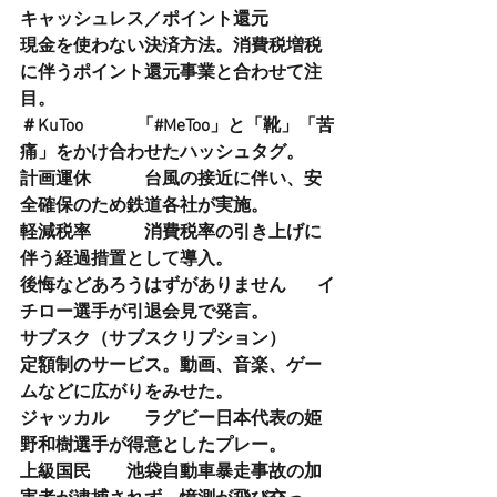
キャッシュレス／ポイント還元  　　  
現金を使わない決済方法。消費税増税
に伴うポイント還元事業と合わせて注
目。
＃KuToo   　　 「#MeToo」と「靴」「苦
痛」をかけ合わせたハッシュタグ。
計画運休  　　  台風の接近に伴い、安
全確保のため鉄道各社が実施。
軽減税率    　　消費税率の引き上げに
伴う経過措置として導入。
後悔などあろうはずがありません 　  イ
チロー選手が引退会見で発言。
サブスク（サブスクリプション）   　 
定額制のサービス。動画、音楽、ゲー
ムなどに広がりをみせた。
ジャッカル    　ラグビー日本代表の姫
野和樹選手が得意としたプレー。
上級国民   　 池袋自動車暴走事故の加