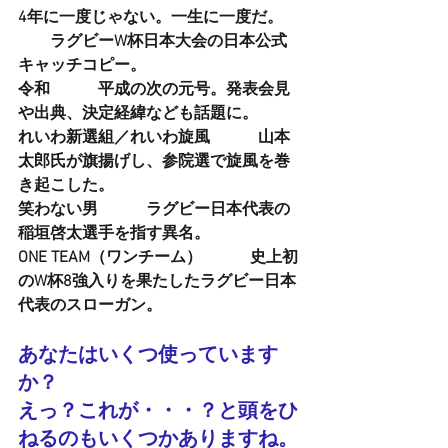
4年に一度じゃない。一生に一度だ。    
　　ラグビーW杯日本大会の日本公式
キャッチコピー。
令和    　　平成の次の元号。発表会見
や出典、決定経緯なども話題に。
れいわ新選組／れいわ旋風    　　山本
太郎氏が旗揚げし、参院選で旋風を巻
き起こした。
笑わない男    　　ラグビー日本代表の
稲垣啓太選手を指す異名。
ONE TEAM（ワンチーム）   　　 史上初
のW杯8強入りを果たしたラグビー日本
代表のスローガン。
あなたはいくつ使っています
か？
えっ？これが・・・？と頭をひ
ねるのもいくつかありますね。